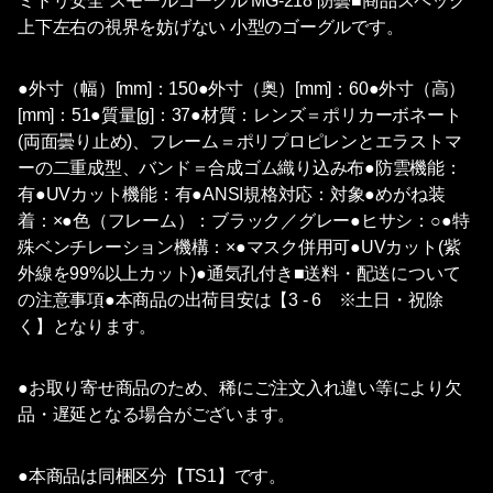
ミドリ安全 スモールゴーグル MG-218 防曇■商品スペック
上下左右の視界を妨げない 小型のゴーグルです。
●外寸（幅）[mm]：150●外寸（奥）[mm]：60●外寸（高）
[mm]：51●質量[g]：37●材質：レンズ＝ポリカーボネート
(両面曇り止め)、フレーム＝ポリプロピレンとエラストマ
ーの二重成型、バンド＝合成ゴム織り込み布●防雲機能：
有●UVカット機能：有●ANSI規格対応：対象●めがね装
着：×●色（フレーム）：ブラック／グレー●ヒサシ：○●特
殊ベンチレーション機構：×●マスク併用可●UVカット(紫
外線を99%以上カット)●通気孔付き■送料・配送について
の注意事項●本商品の出荷目安は【3 - 6 ※土日・祝除
く】となります。
●お取り寄せ商品のため、稀にご注文入れ違い等により欠
品・遅延となる場合がございます。
●本商品は同梱区分【TS1】です。