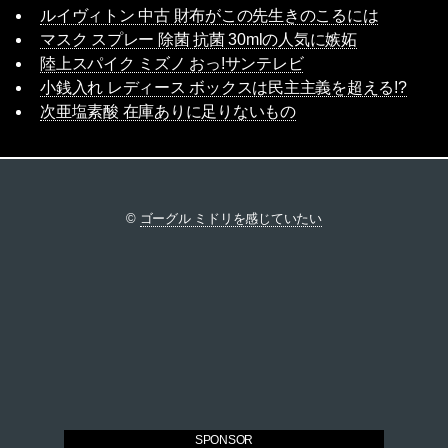
ルイヴィトン 中古 財布がこの先生きのこるには
マスク スプレー 除菌 抗菌 30mlの人気に嫉妬
陸上スパイク ミズノ おっ!サンテレビ
小銭入れ レディース ボックスは民主主義を超える!?
次亜塩素酸 在庫ありに足りないもの
©
ゴーグル ミドリを感じていたい
SPONSOR