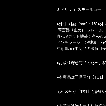
ミドリ安全 スモールゴーグル
●外寸（幅）[mm]：150●
(両面曇り止め)、フレー
有●UVカット機能：有●A
ベンチレーション機構：×●
注意事項●本商品の出荷目安
●お取り寄せ商品のため、
●本商品は同梱区分【TS1
同梱区分が【TS1】と記
●本商品は仕入元より配送