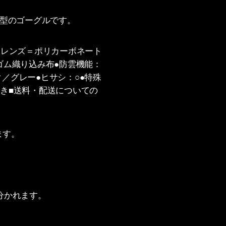
 小型のゴーグルです。
●材質：レンズ＝ポリカーボネート
ゴム織り込み布●防雲機能：
ク／グレー●ヒサシ：○●特殊
付き■送料・配送についての
ます。
分かれます。