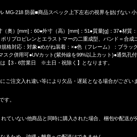
 MG-218 防曇■商品スペック上下左右の視界を妨げない
外寸（奥）[mm]：60●外寸（高）[mm]：51●質量[g]：37
ム＝ポリプロピレンとエラストマーの二重成型、バンド＝合成
NSI規格対応：対象●めがね装着：×●色（フレーム）：ブラッ
マスク併用可●UVカット(紫外線を99%以上カット)●通気孔
は【3 - 6営業日 ※土日・祝除く】となります。
稀にご注文入れ違い等により欠品・遅延となる場合がござい
】です。
載されていない他商品と同時に購入された場合、梱包や配送が
となるため、沖縄・離島への配送はできません。