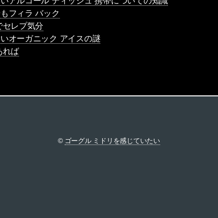
いアルコール ティッシュ 携帯についての知識
もフィラ バック
でセレプ気分
いオーガニック アイスの謎
あれば
©
ゴーグル ミドリを感じていたい