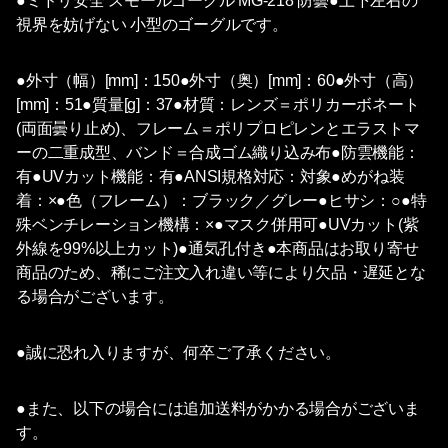
●ミドリ安全 スモールゴーグル MG-218 防曇●上下左右の
視界を妨げない 小型のゴーグルです。
●外寸（幅）[mm]：150●外寸（奥）[mm]：60●外寸（高）
[mm]：51●質量[g]：37●材質：レンズ＝ポリカーボネート
(両面曇り止め)、フレーム＝ポリプロピレンとエラストマ
ーの二重成型、バンド＝合成ゴム織り込み布●防雲機能：
有●UVカット機能：有●ANSI規格対応：対象●めがね装
着：×●色（フレーム）：ブラック／グレー●ヒサシ：○●特
殊ベンチレーション機構：×●マスク併用可●UVカット(紫
外線を99%以上カット)●通気孔付き●本商品はお取り寄せ
商品のため、稀にご注文入れ違い等により欠品・遅延とな
る場合がございます。
●誠に恐れ入りますが、何卒ご了承ください。
●また、以下の場合には追加送料がかかる場合がございま
す。