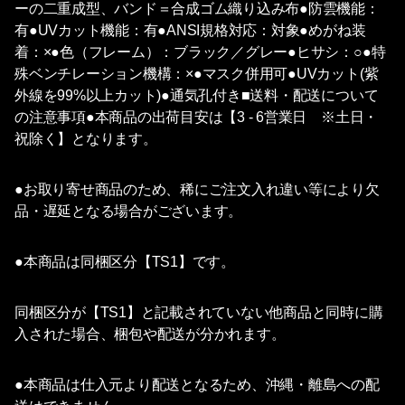
ーの二重成型、バンド＝合成ゴム織り込み布●防雲機能：
有●UVカット機能：有●ANSI規格対応：対象●めがね装
着：×●色（フレーム）：ブラック／グレー●ヒサシ：○●特
殊ベンチレーション機構：×●マスク併用可●UVカット(紫
外線を99%以上カット)●通気孔付き■送料・配送について
の注意事項●本商品の出荷目安は【3 - 6営業日 ※土日・
祝除く】となります。
●お取り寄せ商品のため、稀にご注文入れ違い等により欠
品・遅延となる場合がございます。
●本商品は同梱区分【TS1】です。
同梱区分が【TS1】と記載されていない他商品と同時に購
入された場合、梱包や配送が分かれます。
●本商品は仕入元より配送となるため、沖縄・離島への配