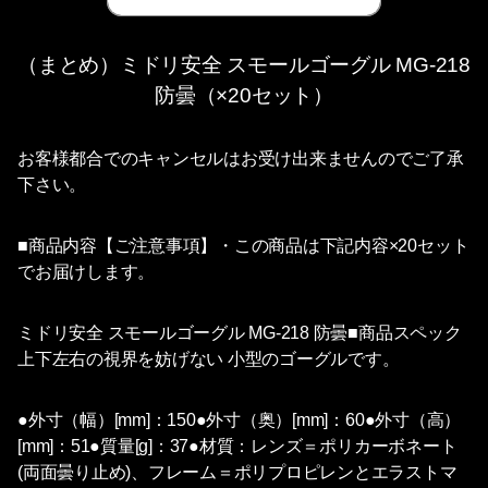
（まとめ）ミドリ安全 スモールゴーグル MG-218
防曇（×20セット）
お客様都合でのキャンセルはお受け出来ませんのでご了承
下さい。
■商品内容【ご注意事項】・この商品は下記内容×20セット
でお届けします。
ミドリ安全 スモールゴーグル MG-218 防曇■商品スペック
上下左右の視界を妨げない 小型のゴーグルです。
●外寸（幅）[mm]：150●外寸（奥）[mm]：60●外寸（高）
[mm]：51●質量[g]：37●材質：レンズ＝ポリカーボネート
(両面曇り止め)、フレーム＝ポリプロピレンとエラストマ